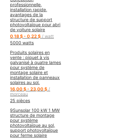
professionnelle,
installation rapide,
avantages de la
structure de support
photovoltaïque pour abri
de voiture solaire
0,18 $ - 0,22 $
/ watt
5000 watts
Produits solaires en
vente : piquet à vis
galvanisé à quatre lames
pour système de
montage solaire et
installation de panneaux
solaires au sol.
16,00 $ - 23,00 $
/
morceau
25 pièces
9Sunsolar 100 kW 1 MW
structure de montage
pour système
photovoltaïque au sol,
support photovoltaïque
pour ferme solaire