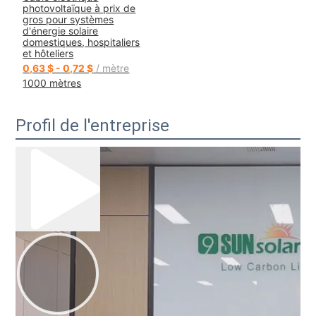
photovoltaïque à prix de
gros pour systèmes
d'énergie solaire
domestiques, hospitaliers
et hôteliers
0,63 $ - 0,72 $
/ mètre
1000 mètres
Profil de l'entreprise