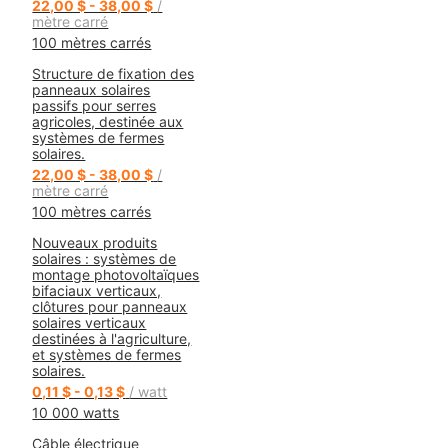
22,00 $ - 38,00 $
/
mètre carré
100 mètres carrés
Structure de fixation des
panneaux solaires
passifs pour serres
agricoles, destinée aux
systèmes de fermes
solaires.
22,00 $ - 38,00 $
/
mètre carré
100 mètres carrés
Nouveaux produits
solaires : systèmes de
montage photovoltaïques
bifaciaux verticaux,
clôtures pour panneaux
solaires verticaux
destinées à l'agriculture,
et systèmes de fermes
solaires.
0,11 $ - 0,13 $
/ watt
10 000 watts
Câble électrique