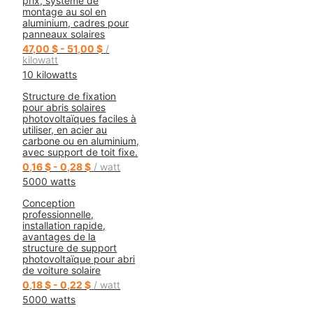
prix, système de
montage au sol en
aluminium, cadres pour
panneaux solaires
47,00 $ - 51,00 $
/
kilowatt
10 kilowatts
Structure de fixation
pour abris solaires
photovoltaïques faciles à
utiliser, en acier au
carbone ou en aluminium,
avec support de toit fixe.
0,16 $ - 0,28 $
/ watt
5000 watts
Conception
professionnelle,
installation rapide,
avantages de la
structure de support
photovoltaïque pour abri
de voiture solaire
0,18 $ - 0,22 $
/ watt
5000 watts