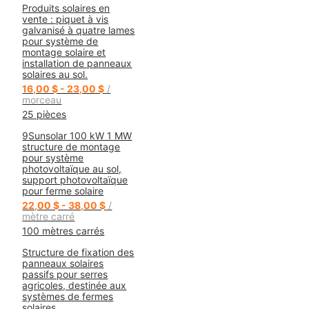
Produits solaires en
vente : piquet à vis
galvanisé à quatre lames
pour système de
montage solaire et
installation de panneaux
solaires au sol.
16,00 $ - 23,00 $
/
morceau
25 pièces
9Sunsolar 100 kW 1 MW
structure de montage
pour système
photovoltaïque au sol,
support photovoltaïque
pour ferme solaire
22,00 $ - 38,00 $
/
mètre carré
100 mètres carrés
Structure de fixation des
panneaux solaires
passifs pour serres
agricoles, destinée aux
systèmes de fermes
solaires.