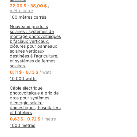
22,00 $ - 38,00 $
/
mètre carré
100 mètres carrés
Nouveaux produits
solaires : systèmes de
montage photovoltaïques
bifaciaux verticaux,
clôtures pour panneaux
solaires verticaux
destinées à l'agriculture,
et systèmes de fermes
solaires.
0,11 $ - 0,13 $
/ watt
10 000 watts
Câble électrique
photovoltaïque à prix de
gros pour systèmes
d'énergie solaire
domestiques, hospitaliers
et hôteliers
0,63 $ - 0,72 $
/ mètre
1000 mètres