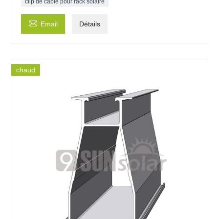
clip de câble pour rack solaire

Email
Détails
chaud