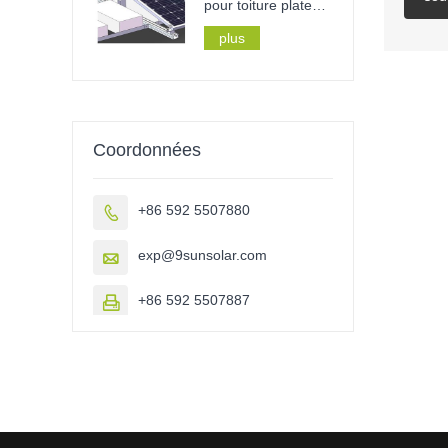
pour toiture plate
sans perçage,
plus
lestage de toiture
Coordonnées
+86 592 5507880

exp@9sunsolar.com

+86 592 5507887
