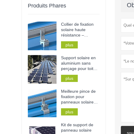
Ob
Produits Phares
Collier de fixation
solaire haute
résistance –
Résistant à la
plus
rouille, installation
sans perçage et
sans outil pour
Support solaire en
toitures et rails
aluminium sans
métalliques
perçage pour toiture
plate en béton, pour
plus
usage résidentiel ou
commercial.
Meilleure pince de
fixation pour
panneaux solaires
sur toiture en tôle à
plus
joints debout
Kit de support de
panneau solaire
sou