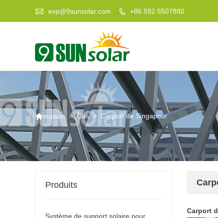

exp@9sunsolar.com
+86 592 5507880


>
Cas
>
Carport de Singapour
maison
Carp
Produits
Carport 
Système de support solaire pour